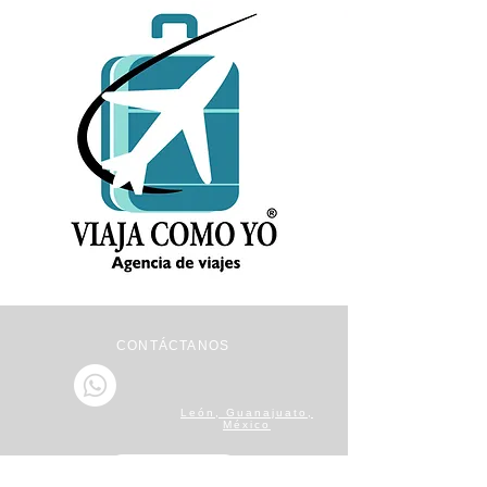
CONTÁCTANOS
León, Guanajuato,
México
Nosotros