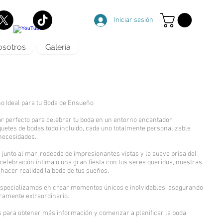
Iniciar sesión
sotros
Galería
ino Ideal para tu Boda de Ensueño
gar perfecto para celebrar tu boda en un entorno encantador.
etes de bodas todo incluido, cada uno totalmente personalizable
necesidades.
unto al mar, rodeada de impresionantes vistas y la suave brisa del
celebración íntima o una gran fiesta con tus seres queridos, nuestras
hacer realidad la boda de tus sueños.
 especializamos en crear momentos únicos e inolvidables, asegurando
eramente extraordinario.
 para obtener más información y comenzar a planificar la boda