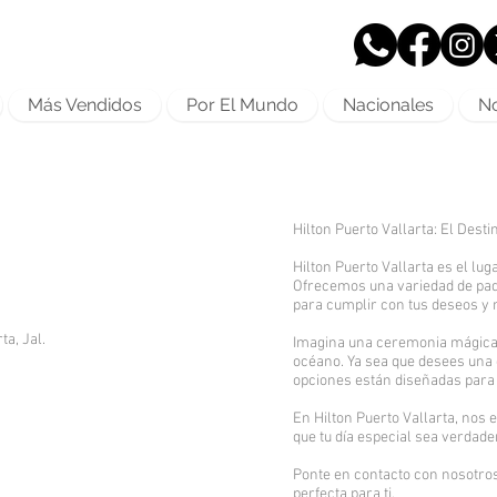
Más Vendidos
Por El Mundo
Nacionales
No
Hilton Puerto Vallarta: El Dest
Hilton Puerto Vallarta es el lu
Ofrecemos una variedad de paqu
para cumplir con tus deseos y 
a, Jal.
Imagina una ceremonia mágica j
océano. Ya sea que desees una 
opciones están diseñadas para 
En Hilton Puerto Vallarta, nos
que tu día especial sea verdad
Ponte en contacto con nosotros
perfecta para ti.