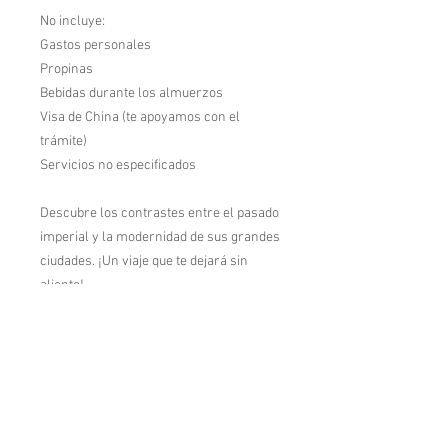
No incluye:
Gastos personales
Propinas
Bebidas durante los almuerzos
Visa de China (te apoyamos con el
trámite)
Servicios no especificados
Descubre los contrastes entre el pasado
imperial y la modernidad de sus grandes
ciudades. ¡Un viaje que te dejará sin
aliento!
Aparta tu lugar con solo $5,500 pesos y
paga a tu ritmo
Contáctanos:
WhatsApp: 477 118 9557