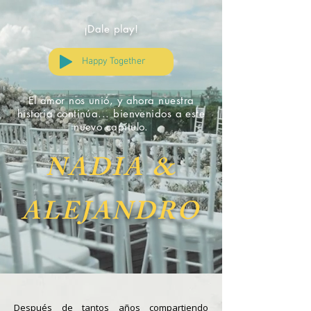
¡Dale play!
Happy Together
El amor nos unió, y ahora nuestra
historia continúa... bienvenidos a este
nuevo capítulo.
NADIA &
ALEJANDRO
Después de tantos años compartiendo