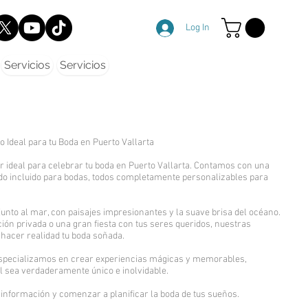
Log In
Servicios
Servicios
o Ideal para tu Boda en Puerto Vallarta
ar ideal para celebrar tu boda en Puerto Vallarta. Contamos con una
do incluido para bodas, todos completamente personalizables para
unto al mar, con paisajes impresionantes y la suave brisa del océano.
ión privada o una gran fiesta con tus seres queridos, nuestras
hacer realidad tu boda soñada.
 especializamos en crear experiencias mágicas y memorables,
al sea verdaderamente único e inolvidable.
nformación y comenzar a planificar la boda de tus sueños.