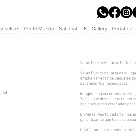
t sellers
Por El Mundo
National
Us
Gallery
Portafolio
Velas Puerto Vallarta: El Destin
Velas Puerto Vallarta es el lug
amplia variedad de paquetes to
satisfacer tus necesidades.
 Jal.
Imagina una ceremonia íntima j
Ya sea que desees una celebrac
opciones están diseñadas para 
En Velas Puerto Vallarta, nos
garantizando que tu día especi
Contáctanos para obtener más i